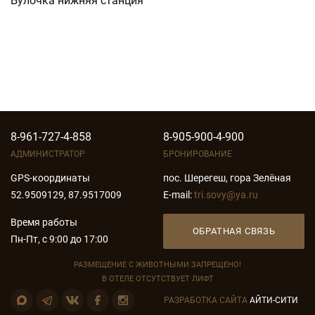
Булочка нижняя станция
8-961-727-4-858
8-905-900-4-900
АДМИНИСТРАТОР
БРОНИРОВАНИЕ
GPS-координаты
пос. Шерегеш, гора Зелёная
52.9509129, 87.9517009
E-mail:
tri.sovy@ya.ru
Время работы
ОБРАТНАЯ СВЯЗЬ
Пн-Пт, с 9:00 до 17:00
РАЗМЕЩЕНИЕ С ЖИВОТНЫМИ ЗАПРЕЩЕНО!
В ОТЕЛЕ ОТСУТСТВУЕТ ЛИФТ
РАЗРАБОТКА САЙТА
АЙТИ-СИТИ