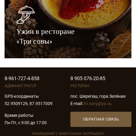
Ужин в ресторане
«Три совы»
Приглашаем вас насладиться блюдами
русской и европейской кухни. В меню
ресторана десятки блюд на любой вкус,
которые наши повара готовят специально
8-961-727-4-858
8 905 076-20-85
для Вас.
АДМИНИСТРАТОР
РЕСТОРАН
GPS-координаты
пос. Шерегеш, гора Зелёная
52.9509129, 87.9517009
E-mail:
tri.sovy@ya.ru
Время работы
ОБРАТНАЯ СВЯЗЬ
Пн-Пт, с 9:00 до 17:00
РАЗМЕЩЕНИЕ С ЖИВОТНЫМИ ЗАПРЕЩЕНО!