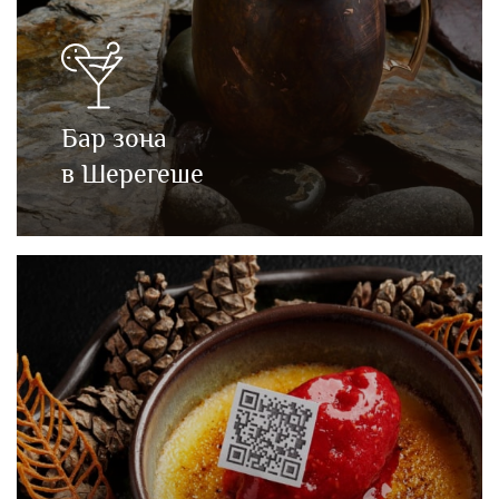
Бар зона
в Шерегеше
Огромный выбор традиционных
и необыкновенных напитков не оставит
равнодушным даже самого
притязательного гурмана. Наши бармены
готовы удивить Вас новыми вкусами.