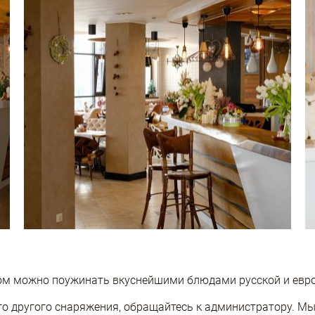
ром можно поужинать вкуснейшими блюдами русской и евро
го другого снаряжения, обращайтесь к администратору. М