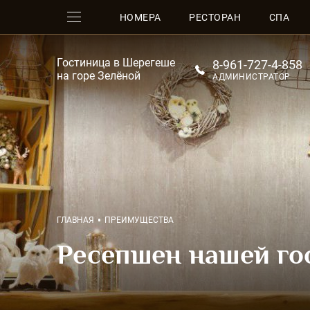
НОМЕРА
РЕСТОРАН
СПА
Гостиница в Шерегеше
8-961-727-4-858
на горе Зелёной
АДМИНИСТРАТОР
ГЛАВНАЯ
ПРЕИМУЩЕСТВА
Ресепшен нашей г