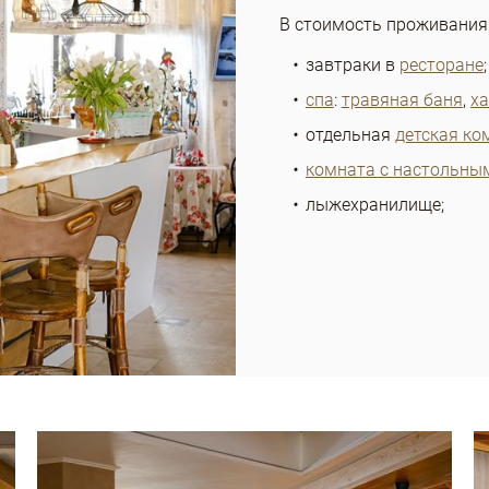
В стоимость проживания
завтраки в
ресторане
;
спа
:
травяная баня
,
х
отдельная
детская ко
комната с настольны
лыжехранилище;