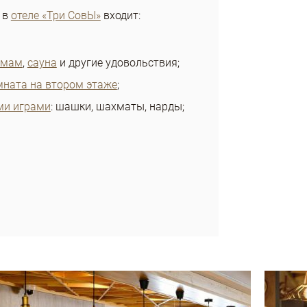
 в
отеле «Три СовЫ»
входит:
амам
,
сауна
и другие удовольствия;
мната на втором этаже
;
ми играми
: шашки, шахматы, нарды;